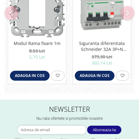
Modul Rama fixare 1m
Siguranta diferentiala
Schneider 32A 3P+N
8,53 Lei
30mA curba C tipAC 4,5kA
379,30 Lei
5,70 Lei
RCBO Easy9 EZ9D32732
360,14 Lei
ADAUGA IN COS
ADAUGA IN COS
NEWSLETTER
Nu rata ofertele si promotiile noastre