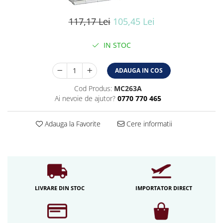
Iluminat industrial
Iluminat arhitectural
117,17 Lei
105,45 Lei
Lampadare
IN STOC
Becuri LED Decor
Lampi de birou
ADAUGA IN COS
Profil aluminiu
Cod Produs:
MC263A
Tub LED
Ai nevoie de ajutor?
0770 770 465
Becuri LED Smart
Becuri LED
Adauga la Favorite
Cere informatii
Becuri LED cu filament
Corpuri de emergenta
Lustre LED
Uncategorized
LIVRARE DIN STOC
IMPORTATOR DIRECT
Aplica LED
Profil banda LED