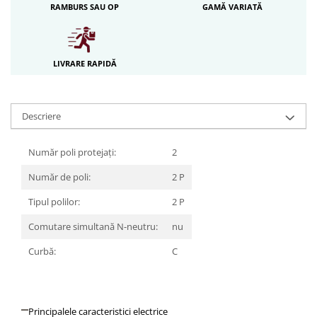
RAMBURS SAU OP
GAMĂ VARIATĂ
Iluminat festiv
Fotosenzori si Senzori de miscare
Sina Magnetica Slim LIMBO
LIVRARE RAPIDĂ
Iluminat decorativ de Craciun
Descriere
Număr poli protejați:
2
Număr de poli:
2 P
Tipul polilor:
2 P
Comutare simultană N-neutru:
nu
Curbă:
C
Principalele caracteristici electrice