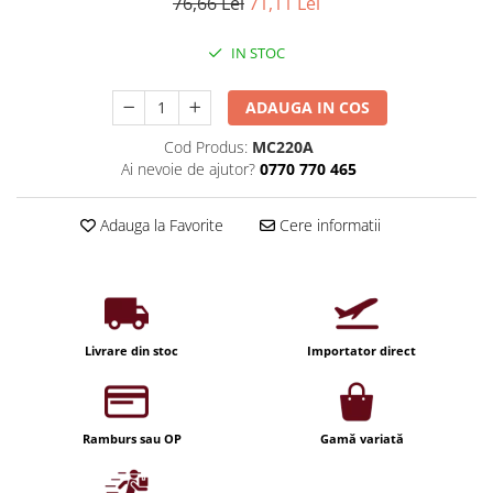
Iluminat industrial
76,66 Lei
71,11 Lei
Priza exterior
Iluminat arhitectural
IN STOC
Lampadare
Becuri LED Decor
ADAUGA IN COS
Lampi de birou
Cod Produs:
MC220A
Ai nevoie de ajutor?
0770 770 465
Profil aluminiu
Tub LED
Adauga la Favorite
Cere informatii
Becuri LED Smart
Becuri LED
Becuri LED cu filament
Corpuri de emergenta
Livrare din stoc
Importator direct
Lustre LED
Uncategorized
Ramburs sau OP
Gamă variată
Aplica LED
Profil banda LED