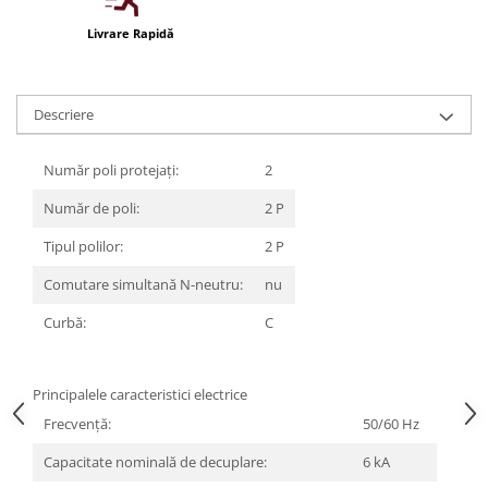
Iluminat festiv
Livrare Rapidă
Fotosenzori si Senzori de miscare
Sina Magnetica Slim LIMBO
Descriere
Iluminat decorativ de Craciun
Număr poli protejați:
2
Număr de poli:
2 P
Tipul polilor:
2 P
Comutare simultană N-neutru:
nu
Curbă:
C
Principalele caracteristici electrice
Frecvenţă:
50/60 Hz
Capacitate nominală de decuplare:
6 kA