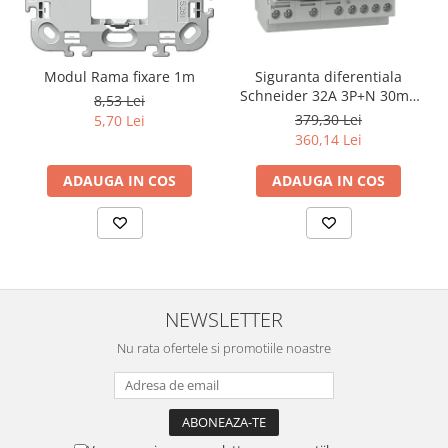
Modul Rama fixare 1m
Siguranta diferentiala
Schneider 32A 3P+N 30mA
8,53 Lei
curba C tipAC 4,5kA RCBO
379,30 Lei
5,70 Lei
Easy9 EZ9D32732
360,14 Lei
ADAUGA IN COS
ADAUGA IN COS
NEWSLETTER
Nu rata ofertele si promotiile noastre