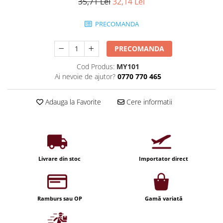
Iluminat industrial
35,71 Lei
32,14 Lei
Priza exterior
Iluminat arhitectural
PRECOMANDA
Lampadare
Becuri LED Decor
PRECOMANDA
Lampi de birou
Cod Produs:
MY101
Ai nevoie de ajutor?
0770 770 465
Profil aluminiu
Tub LED
Adauga la Favorite
Cere informatii
Becuri LED Smart
Becuri LED
Becuri LED cu filament
Corpuri de emergenta
Livrare din stoc
Importator direct
Lustre LED
Uncategorized
Ramburs sau OP
Gamă variată
Aplica LED
Profil banda LED