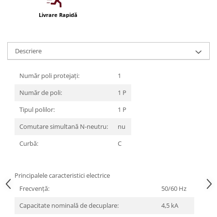
Iluminat festiv
Livrare Rapidă
Fotosenzori si Senzori de miscare
Sina Magnetica Slim LIMBO
Descriere
Iluminat decorativ de Craciun
Număr poli protejați:
1
Număr de poli:
1 P
Tipul polilor:
1 P
Comutare simultană N-neutru:
nu
Curbă:
C
Principalele caracteristici electrice
Frecvenţă:
50/60 Hz
Capacitate nominală de decuplare:
4,5 kA