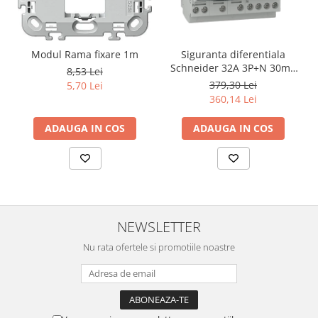
Modul Rama fixare 1m
Siguranta diferentiala
Schneider 32A 3P+N 30mA
8,53 Lei
curba C tipAC 4,5kA RCBO
379,30 Lei
5,70 Lei
Easy9 EZ9D32732
360,14 Lei
ADAUGA IN COS
ADAUGA IN COS
NEWSLETTER
Nu rata ofertele si promotiile noastre