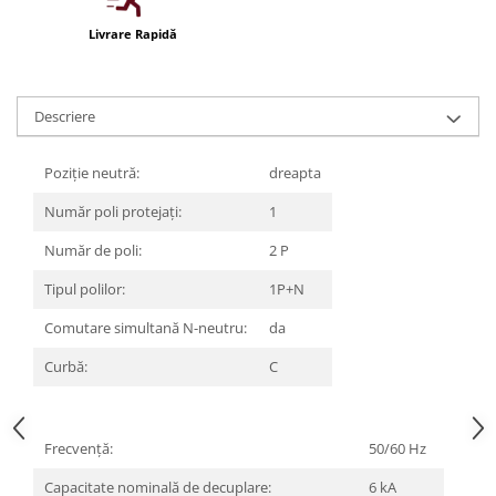
Iluminat festiv
Livrare Rapidă
Fotosenzori si Senzori de miscare
Sina Magnetica Slim LIMBO
Descriere
Iluminat decorativ de Craciun
Poziție neutră:
dreapta
Număr poli protejați:
1
Număr de poli:
2 P
Tipul polilor:
1P+N
Comutare simultană N-neutru:
da
Curbă:
C
Frecvenţă:
50/60 Hz
Capacitate nominală de decuplare:
6 kA