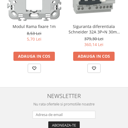
Modul Rama fixare 1m
Siguranta diferentiala
Schneider 32A 3P+N 30mA
8,53 Lei
curba C tipAC 4,5kA RCBO
379,30 Lei
5,70 Lei
Easy9 EZ9D32732
360,14 Lei
ADAUGA IN COS
ADAUGA IN COS
NEWSLETTER
Nu rata ofertele si promotiile noastre