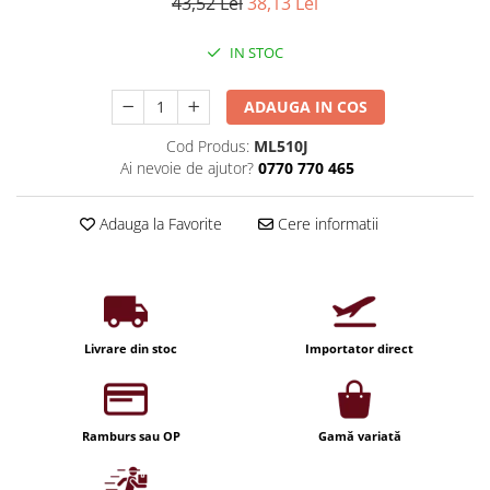
Iluminat industrial
43,52 Lei
38,13 Lei
Priza exterior
Iluminat arhitectural
IN STOC
Lampadare
Becuri LED Decor
ADAUGA IN COS
Lampi de birou
Cod Produs:
ML510J
Ai nevoie de ajutor?
0770 770 465
Profil aluminiu
Tub LED
Adauga la Favorite
Cere informatii
Becuri LED Smart
Becuri LED
Becuri LED cu filament
Corpuri de emergenta
Livrare din stoc
Importator direct
Lustre LED
Uncategorized
Ramburs sau OP
Gamă variată
Aplica LED
Profil banda LED