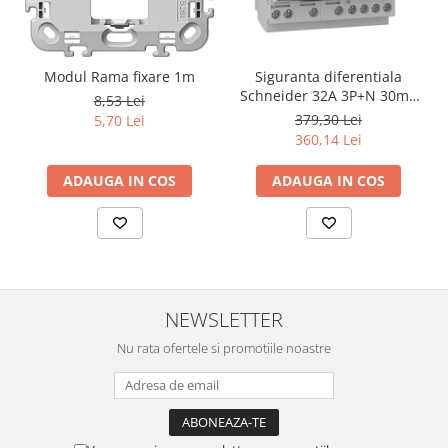
Modul Rama fixare 1m
Siguranta diferentiala
Schneider 32A 3P+N 30mA
8,53 Lei
curba C tipAC 4,5kA RCBO
379,30 Lei
5,70 Lei
Easy9 EZ9D32732
360,14 Lei
ADAUGA IN COS
ADAUGA IN COS
NEWSLETTER
Nu rata ofertele si promotiile noastre