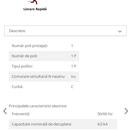
Iluminat festiv
Livrare Rapidă
Fotosenzori si Senzori de miscare
Sina Magnetica Slim LIMBO
Descriere
Iluminat decorativ de Craciun
Număr poli protejați:
1
Număr de poli:
1 P
Tipul polilor:
1 P
Comutare simultană N-neutru:
nu
Curbă:
C
Principalele caracteristici electrice
Frecvenţă:
50/60 Hz
Capacitate nominală de decuplare:
4,5 kA