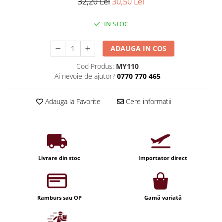
Iluminat industrial
32,20 Lei
30,50 Lei
Priza exterior
Iluminat arhitectural
IN STOC
Lampadare
Becuri LED Decor
ADAUGA IN COS
Lampi de birou
Cod Produs:
MY110
Ai nevoie de ajutor?
0770 770 465
Profil aluminiu
Tub LED
Adauga la Favorite
Cere informatii
Becuri LED Smart
Becuri LED
Becuri LED cu filament
Corpuri de emergenta
Livrare din stoc
Importator direct
Lustre LED
Uncategorized
Ramburs sau OP
Gamă variată
Aplica LED
Profil banda LED