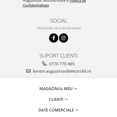
Iluminat industrial
magazinului. Afla mai multe in
Politica de
Priza exterior
Confidentialitate
Iluminat arhitectural
Lampadare
SOCIAL
Becuri LED Decor
Urmareste-ne in social media
Lampi de birou
Profil aluminiu
Tub LED
SUPORT CLIENTI
Becuri LED Smart
0770 770 465
Becuri LED
kerstin.augustinov@electrofal.ro
Becuri LED cu filament
Corpuri de emergenta
MAGAZINUL MEU
Lustre LED
Uncategorized
CLIENTI
Aplica LED
DATE COMERCIALE
Profil banda LED