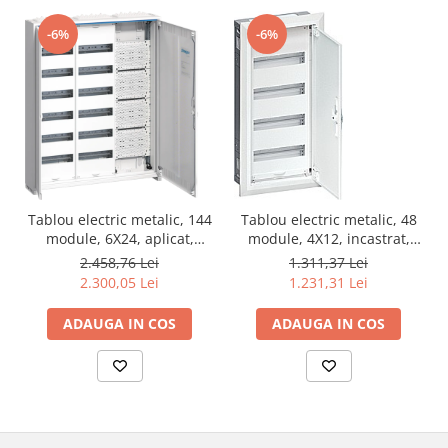
-6%
-6%
Tablou electric metalic, 144
Tablou electric metalic, 48
module, 6X24, aplicat,
module, 4X12, incastrat,
Hager, Univers, IP31, cu
Hager, Univers, IP30,
2.458,76 Lei
1.311,37 Lei
sectie multimedia,
FWU41S
2.300,05 Lei
1.231,31 Lei
FWB63K1
ADAUGA IN COS
ADAUGA IN COS