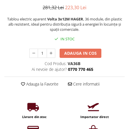
Iluminat industrial
Priza exterior
281,32 Lei
223,30 Lei
Iluminat arhitectural
Lampadare
Tablou electric aparent
Volta 3x12M HAGER
, 36 module, din plastic
alb rezistent, ideal pentru distribuția sigură a energiei în locuințe și
Becuri LED Decor
spații comerciale.
Lampi de birou
IN STOC
Profil aluminiu
ADAUGA IN COS
Tub LED
Becuri LED Smart
Cod Produs:
VA36B
Ai nevoie de ajutor?
0770 770 465
Becuri LED
Becuri LED cu filament
Adauga la Favorite
Cere informatii
Corpuri de emergenta
Lustre LED
Uncategorized
Aplica LED
Livrare din stoc
Importator direct
Profil banda LED