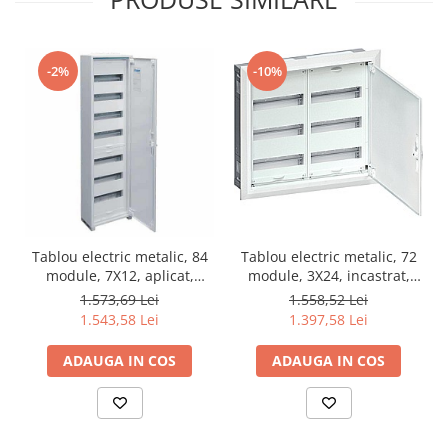
-2%
-10%
Tablou electric metalic, 84
Tablou electric metalic, 72
module, 7X12, aplicat,
module, 3X24, incastrat,
Hager, Univers, IP44,
Hager, Univers, IP30,
1.573,69 Lei
1.558,52 Lei
FWB71S
FWU32S
1.543,58 Lei
1.397,58 Lei
ADAUGA IN COS
ADAUGA IN COS