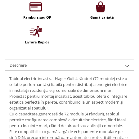
Iluminat festiv
Fotosenzori si Senzori de miscare
Ramburs sau OP
Gamă variată
Sina Magnetica Slim LIMBO
Iluminat decorativ de Craciun
Livrare Rapidă
Descriere
Tabloul electric încastrat Hager Golf 4 rânduri (72 module) este o
soluție performantă și fiabilă pentru distribuția energiei electrice
în instalații rezidențiale și comerciale de dimensiuni mari.
Proiectat pentru montaj încastrat, acest tablou oferă o integrare
estetică perfectă în perete, contribuind la un aspect modern și
organizat al spațiului.
Cu o capacitate generoasă de 72 module (4 rânduri), tabloul
permite configurarea complexă a circuitelor electrice, fiind ideal
pentru locuințe mari, clădiri de birouri sau aplicații comerciale.
Este compatibil cu o gamă largă de echipamente modulare pe
șină DIN, precum întrerupătoare automate, protecții diferențiale