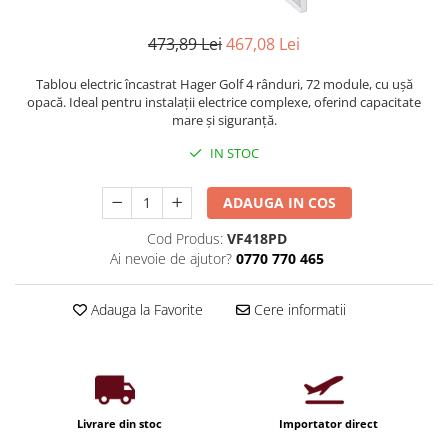
Iluminat industrial
Priza exterior
Iluminat arhitectural
473,89 Lei
467,08 Lei
Lampadare
Tablou electric încastrat Hager Golf 4 rânduri, 72 module, cu ușă
Becuri LED Decor
opacă. Ideal pentru instalații electrice complexe, oferind capacitate
mare și siguranță.
Lampi de birou
IN STOC
Profil aluminiu
Tub LED
ADAUGA IN COS
Becuri LED Smart
Cod Produs:
VF418PD
Becuri LED
Ai nevoie de ajutor?
0770 770 465
Becuri LED cu filament
Adauga la Favorite
Cere informatii
Corpuri de emergenta
Lustre LED
Uncategorized
Aplica LED
Livrare din stoc
Importator direct
Profil banda LED