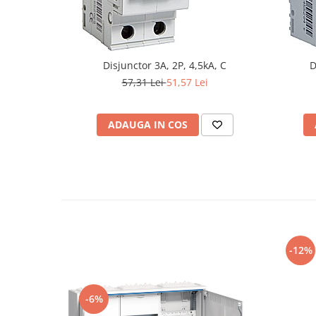
Disjunctor 3A, 2P, 4,5kA, C
D
57,31 Lei
51,57 Lei
ADAUGA IN COS
-12%
-6%