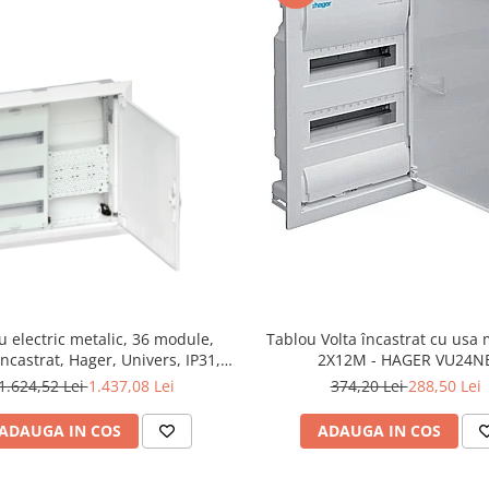
u electric metalic, 36 module,
Tablou Volta încastrat cu usa 
incastrat, Hager, Univers, IP31,
2X12M - HAGER VU24N
FWU32K1
1.624,52 Lei
1.437,08 Lei
374,20 Lei
288,50 Lei
ADAUGA IN COS
ADAUGA IN COS