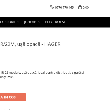
0770 770 465
0,00
CCESORII
JGHEAB
ELECTROFAL
 1R/22M, ușă opacă - HAGER
 1R 22 module, ușă opacă, ideal pentru distribuția sigură și
uințe mici.
A IN COS