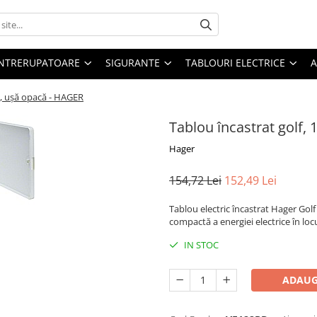
 INTRERUPATOARE
SIGURANTE
TABLOURI ELECTRICE
A
M, ușă opacă - HAGER
Tablou încastrat golf,
Hager
154,72 Lei
152,49 Lei
Tablou electric încastrat Hager Golf
compactă a energiei electrice în loc
IN STOC
ADAUG