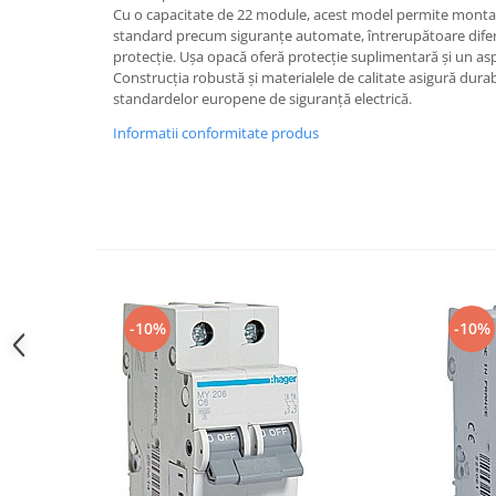
Cu o capacitate de 22 module, acest model permite mont
Iluminat festiv
standard precum siguranțe automate, întrerupătoare diferen
Fotosenzori si Senzori de miscare
protecție. Ușa opacă oferă protecție suplimentară și un asp
Construcția robustă și materialele de calitate asigură durab
Sina Magnetica Slim LIMBO
standardelor europene de siguranță electrică.
Iluminat decorativ de Craciun
Informatii conformitate produs
-10%
-10%