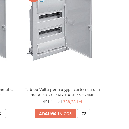
-5%
metalica
Tablou Volta pentru gips carton cu usa
Tablou e
E
metalica 2X12M - HAGER VH24NE
7X24, ap
461,11 Lei
358,38 Lei
1.
ADAUGA IN COS
AD