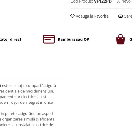
Cod Produs:
VF122PD
Ai nevoi
Adauga la Favorite
Cere 
ator direct
Ramburs sau OP
G
ă
este o soluție compactă, sigură
i rezidențiale de mici dimensiuni.
pamentelor electrice, acest
modern, ușor de integrat în orice
t în perete, asigurând un aspect
e organizarea simplă și eficientă
niere sau instalații electrice de