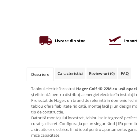
Iluminat industrial
Priza exterior
Iluminat arhitectural
Lampadare
Becuri LED Decor
Lampi de birou
Livrare din stoc
Import
Profil aluminiu
Tub LED
Becuri LED Smart
Caracteristici
Review-uri
(0)
FAQ
Descriere
Becuri LED
Becuri LED cu filament
Tabloul electric încastrat
Hager Golf 1R 22M cu ușă opac
și eficientă pentru distribuția energiei electrice în instalați
Corpuri de emergenta
Proiectat de Hager, un brand de referință în domeniul echi
Lustre LED
tablou oferă fiabilitate ridicată, montaj facil și un design 
tip de construcție.
Uncategorized
Datorită montajului încastrat, tabloul se integrează perfec
Aplica LED
curat și discret. Configurația pe un singur rând (1R) permit
a circuitelor electrice, fiind ideal pentru apartamente, garso
Profil banda LED
mică capacitate.