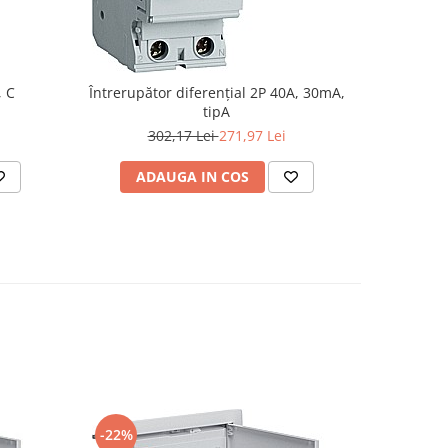
, C
Întrerupător diferențial 2P 40A, 30mA,
Întrerupă
tipA
302,17 Lei
271,97 Lei
3
ADAUGA IN COS
AD
-22%