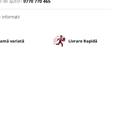
e de ajutor?
0770 770 465
informatii
amă variată
Livrare Rapidă