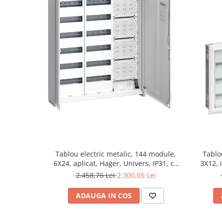
Tablou electric metalic, 144 module,
Tablo
6X24, aplicat, Hager, Univers, IP31, cu
3X12, 
sectie multimedia, FWB63K1
2.458,76 Lei
2.300,05 Lei
ADAUGA IN COS