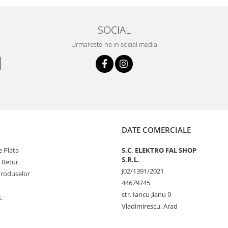
SOCIAL
Urmareste-ne in social media
DATE COMERCIALE
 Plata
S.C. ELEKTRO FAL SHOP
S.R.L.
e Retur
J02/1391/2021
Produselor
44679745
str. Iancu Jianu 9
L
Vladimirescu, Arad