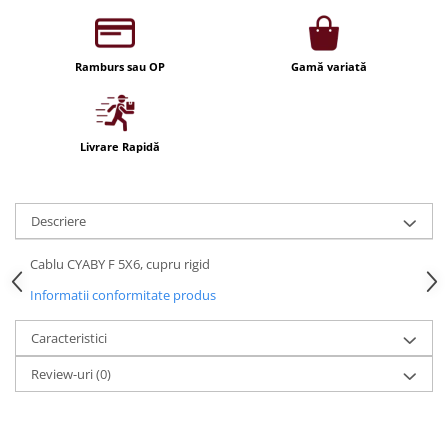
Iluminat festiv
Fotosenzori si Senzori de miscare
Ramburs sau OP
Gamă variată
Sina Magnetica Slim LIMBO
Iluminat decorativ de Craciun
Livrare Rapidă
Descriere
Cablu CYABY F 5X6, cupru rigid
Informatii conformitate produs
Caracteristici
Review-uri
(0)