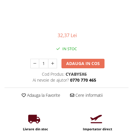
Iluminat industrial
Priza exterior
Iluminat arhitectural
Lampadare
Becuri LED Decor
32,37 Lei
Lampi de birou
Profil aluminiu
IN STOC
Tub LED
ADAUGA IN COS
Becuri LED Smart
Becuri LED
Cod Produs:
CYABY5X6
Ai nevoie de ajutor?
0770 770 465
Becuri LED cu filament
Corpuri de emergenta
Adauga la Favorite
Cere informatii
Lustre LED
Uncategorized
Aplica LED
Profil banda LED
Livrare din stoc
Importator direct