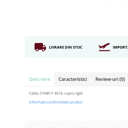
Iluminat industrial
Iluminat arhitectural
Lampadare
Becuri LED Decor
Lampi de birou
Profil aluminiu
LIVRARE DIN STOC
IMPORT
Tub LED
Becuri LED Smart
Becuri LED
Descriere
Caracteristici
Review-uri
(0)
Becuri LED cu filament
Corpuri de emergenta
Cablu CYABY F 4X16, cupru rigid
Lustre LED
Informatii conformitate produs
Uncategorized
Aplica LED
Profil banda LED