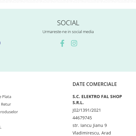
SOCIAL
Urmareste-ne in social media
DATE COMERCIALE
S.C. ELEKTRO FAL SHOP
 Plata
S.R.L.
e Retur
J02/1391/2021
Produselor
44679745
str. Iancu Jianu 9
L
Vladimirescu, Arad