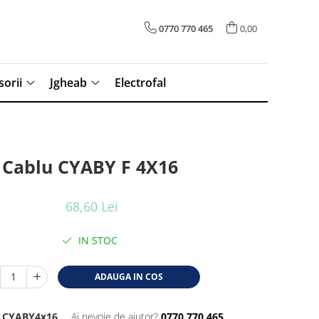
0770 770 465
0,00
sorii
Jgheab
Electrofal
Cablu CYABY F 4X16
68,60 Lei
IN STOC
ADAUGA IN COS
CYABY4x16
Ai nevoie de ajutor?
0770 770 465