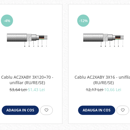
-4%
-12%
Cablu AC2XABY 3X120+70 -
Cablu AC2XABY 3X16 - unifil
unifilar (RU/RE/SE)
(RU/RE/SE)
53,64 Lei
51,43 Lei
12,17 Lei
10,66 Lei
ADAUGA IN COS
ADAUGA IN COS