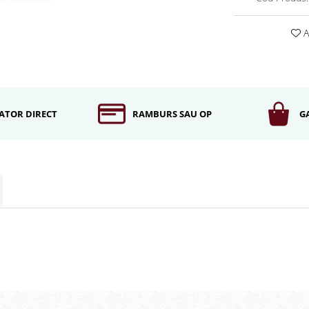
A
ATOR DIRECT
RAMBURS SAU OP
G