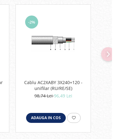
-2%
-10%
ar
Cablu AC2XABY 3X240+120 -
Cablu AC2XABY
unifilar (RU/RE/SE)
unifilar (R
98,74 Lei
96,49 Lei
22,47 Lei
2
ADAUGA IN COS
ADAUGA IN C