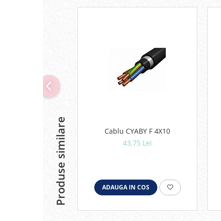
Iluminat festiv
Fotosenzori si Senzori de miscare
Sina Magnetica Slim LIMBO
Iluminat decorativ de Craciun
Produse similare
Cablu CYABY F 4X10
43,75 Lei
ADAUGA IN COS