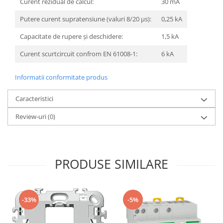
Curent rezidual de calcul:
30 mA
Putere curent supratensiune (valuri 8/20 μs):
0,25 kA
Capacitate de rupere și deschidere:
1,5 kA
Curent scurtcircuit confrom EN 61008-1:
6 kA
Informatii conformitate produs
Caracteristici
Review-uri
(0)
PRODUSE SIMILARE
-33%
-5%