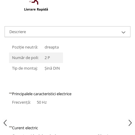
Iluminat festiv
Livrare Rapidă
Fotosenzori si Senzori de miscare
Sina Magnetica Slim LIMBO
Descriere
Iluminat decorativ de Craciun
Poziție neutră:
dreapta
Număr de poli:
2 P
Tip de montaj:
Şină DIN
Principalele caracteristici electrice
Frecvenţă:
50 Hz
Curent electric