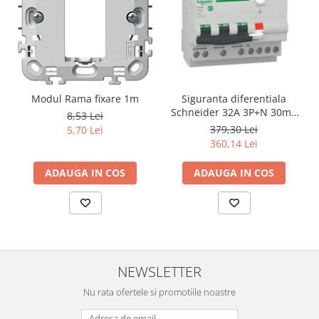
Modul Rama fixare 1m
Siguranta diferentiala
Schneider 32A 3P+N 30mA
8,53 Lei
curba C tipAC 4,5kA RCBO
379,30 Lei
5,70 Lei
Easy9 EZ9D32732
360,14 Lei
ADAUGA IN COS
ADAUGA IN COS
NEWSLETTER
Nu rata ofertele si promotiile noastre