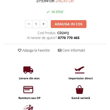
Iluminat industrial
273,84 Lei
246,45 Lei
Priza exterior
Iluminat arhitectural
IN STOC
Lampadare
Becuri LED Decor
ADAUGA IN COS
Lampi de birou
Cod Produs:
CD241J
Ai nevoie de ajutor?
0770 770 465
Profil aluminiu
Tub LED
Adauga la Favorite
Cere informatii
Becuri LED Smart
Becuri LED
Becuri LED cu filament
Corpuri de emergenta
Livrare din stoc
Importator direct
Lustre LED
Uncategorized
Ramburs sau OP
Gamă variată
Aplica LED
Profil banda LED