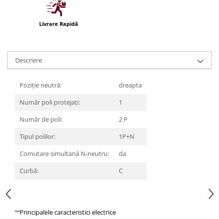
Iluminat festiv
Fotosenzori si Senzori de miscare
Livrare Rapidă
Sina Magnetica Slim LIMBO
Iluminat decorativ de Craciun
Descriere
Poziție neutră:
dreapta
Număr poli protejați:
1
Număr de poli:
2 P
Tipul polilor:
1P+N
Comutare simultană N-neutru:
da
Curbă:
C
Principalele caracteristici electrice