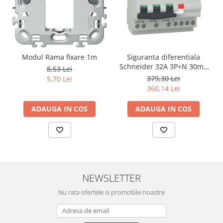
Modul Rama fixare 1m
Siguranta diferentiala
Schneider 32A 3P+N 30mA
8,53 Lei
curba C tipAC 4,5kA RCBO
379,30 Lei
5,70 Lei
Easy9 EZ9D32732
360,14 Lei
ADAUGA IN COS
ADAUGA IN COS
NEWSLETTER
Nu rata ofertele si promotiile noastre