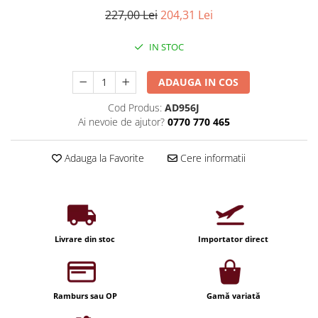
Iluminat industrial
Priza exterior
227,00 Lei
204,31 Lei
Iluminat arhitectural
Lampadare
IN STOC
Becuri LED Decor
ADAUGA IN COS
Lampi de birou
Cod Produs:
AD956J
Profil aluminiu
Ai nevoie de ajutor?
0770 770 465
Tub LED
Becuri LED Smart
Adauga la Favorite
Cere informatii
Becuri LED
Becuri LED cu filament
Corpuri de emergenta
Livrare din stoc
Importator direct
Lustre LED
Uncategorized
Aplica LED
Ramburs sau OP
Gamă variată
Profil banda LED