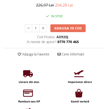
Iluminat industrial
Priza exterior
226,97 Lei
204,28 Lei
Iluminat arhitectural
Lampadare
IN STOC
Becuri LED Decor
ADAUGA IN COS
Lampi de birou
Cod Produs:
AD920J
Profil aluminiu
Ai nevoie de ajutor?
0770 770 465
Tub LED
Becuri LED Smart
Adauga la Favorite
Cere informatii
Becuri LED
Becuri LED cu filament
Corpuri de emergenta
Livrare din stoc
Importator direct
Lustre LED
Uncategorized
Aplica LED
Ramburs sau OP
Gamă variată
Profil banda LED