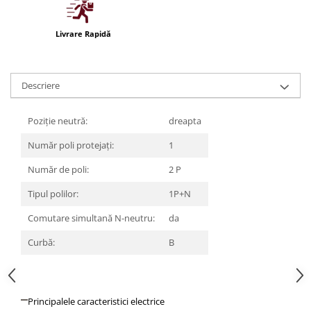
Iluminat festiv
Fotosenzori si Senzori de miscare
Livrare Rapidă
Sina Magnetica Slim LIMBO
Iluminat decorativ de Craciun
Descriere
Poziție neutră:
dreapta
Număr poli protejați:
1
Număr de poli:
2 P
Tipul polilor:
1P+N
Comutare simultană N-neutru:
da
Curbă:
B
Principalele caracteristici electrice