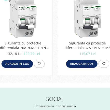
Siguranta cu protectie
Siguranta cu protectie
diferentiala 20A 30MA 1P+N
diferentiala 32A 1P+N 30M
SCHNEIDER A9D34620
SCHNEID A9D34632ER
132,18 Lei
129,79 Lei
115,07 Lei
ADAUGA IN COS
ADAUGA IN COS
SOCIAL
Urmareste-ne in social media