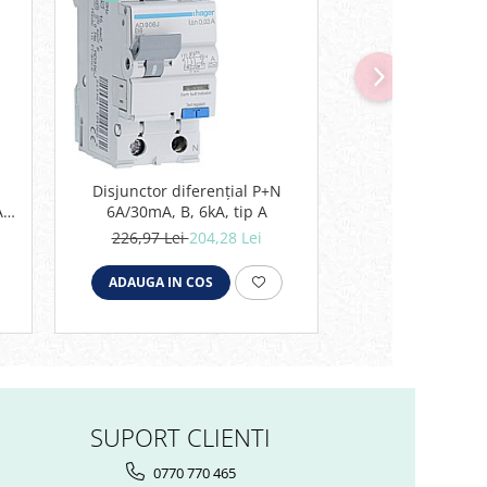
-7%
Disjunctor diferențial P+N
Disjunctor dife
A
6A/30mA, B, 6kA, tip A
10A/30mA, B, 
226,97 Lei
204,28 Lei
274,31 Lei
2
ADAUGA IN COS
ADAUGA IN C
SUPORT CLIENTI
0770 770 465