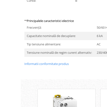
Curbă:
B
Iluminat festiv
Fotosenzori si Senzori de miscare
Sina Magnetica Slim LIMBO
Principalele caracteristici electrice
Iluminat decorativ de Craciun
Frecvenţă:
50/60 
Capacitate nominală de decuplare:
6 kA
Tip tensiune alimentare:
AC
Tensiune nominală de regim curent alternativ:
230/40
Informatii conformitate produs