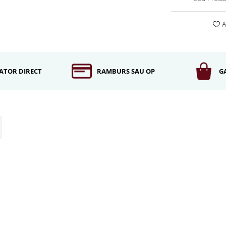
A
ATOR DIRECT
RAMBURS SAU OP
G