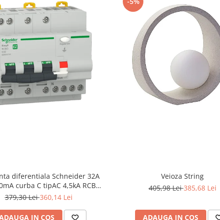
-5%
nta diferentiala Schneider 32A
Veioza String
0mA curba C tipAC 4,5kA RCBO
405,98 Lei
385,68 Lei
Easy9 EZ9D32732
379,30 Lei
360,14 Lei
ADAUGA IN COS
ADAUGA IN COS