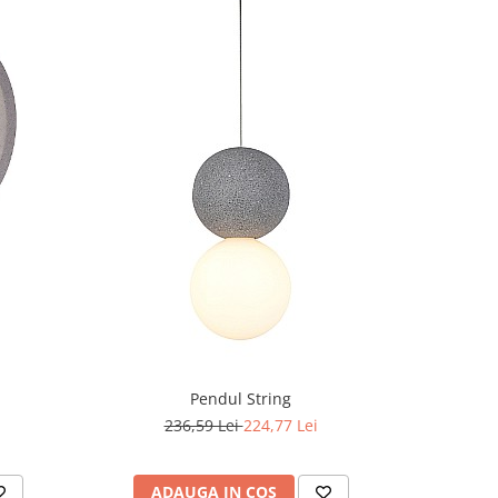
-5%
Pendul String
236,59 Lei
224,77 Lei
6
ADAUGA IN COS
AD