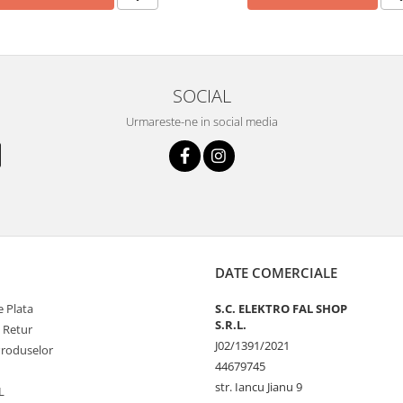
SOCIAL
Urmareste-ne in social media
DATE COMERCIALE
 Plata
S.C. ELEKTRO FAL SHOP
S.R.L.
e Retur
J02/1391/2021
Produselor
44679745
str. Iancu Jianu 9
L