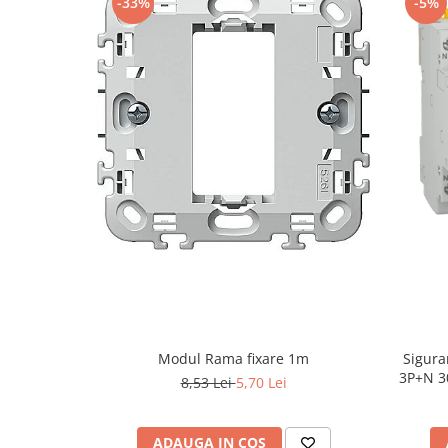
-33%
-5%
Modul Rama fixare 1m
Sigura
3P+N 3
8,53 Lei
5,70 Lei
ADAUGA IN COS