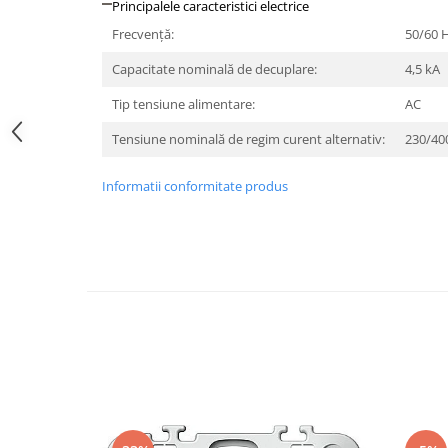
Principalele caracteristici electrice
Iluminat festiv
Frecvenţă:
50/60 
Fotosenzori si Senzori de miscare
Capacitate nominală de decuplare:
4,5 kA
Sina Magnetica Slim LIMBO
Tip tensiune alimentare:
AC
Iluminat decorativ de Craciun
Tensiune nominală de regim curent alternativ:
230/40
Informatii conformitate produs