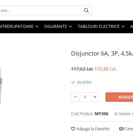
 INTRERUPATOARE
SIGURANTE
TABLOURI ELECTRICE
A
Disjunctor 6A, 3P, 4,5k
117,62 Lei
105,86 Lei
IN STOC
ADAUG
Cod Produs:
MY306
Ai nevoie 
Adauga la Favorite
Cere 