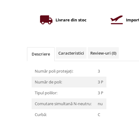
Iluminat industrial
Priza exterior
Iluminat arhitectural
Lampadare
Livrare din stoc
Import
Becuri LED Decor
Lampi de birou
Profil aluminiu
Caracteristici
Review-uri
(0)
Descriere
Tub LED
Becuri LED Smart
Număr poli protejați:
3
Becuri LED
Număr de poli:
3 P
Becuri LED cu filament
Tipul polilor:
3 P
Corpuri de emergenta
Comutare simultană N-neutru:
nu
Lustre LED
Curbă:
C
Uncategorized
Aplica LED
Profil banda LED