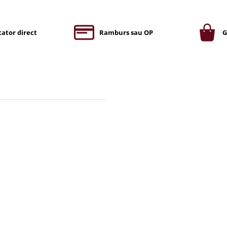
ator direct
Ramburs sau OP
G