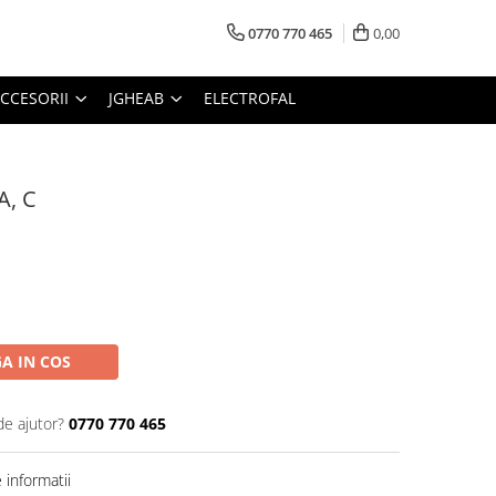
0770 770 465
0,00
CCESORII
JGHEAB
ELECTROFAL
A, C
A IN COS
de ajutor?
0770 770 465
informatii