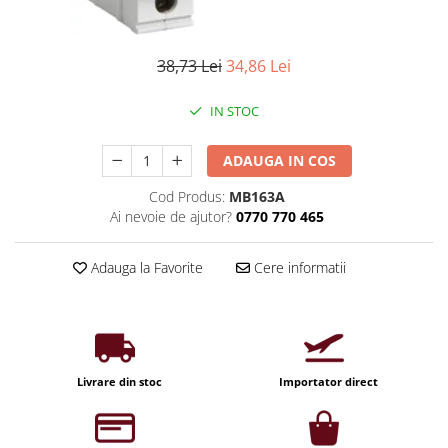
Iluminat industrial
Priza exterior
Iluminat arhitectural
Lampadare
38,73 Lei
34,86 Lei
Becuri LED Decor
IN STOC
Lampi de birou
Profil aluminiu
ADAUGA IN COS
Tub LED
Cod Produs:
MB163A
Ai nevoie de ajutor?
0770 770 465
Becuri LED Smart
Becuri LED
Adauga la Favorite
Cere informatii
Becuri LED cu filament
Corpuri de emergenta
Lustre LED
Uncategorized
Livrare din stoc
Importator direct
Aplica LED
Profil banda LED