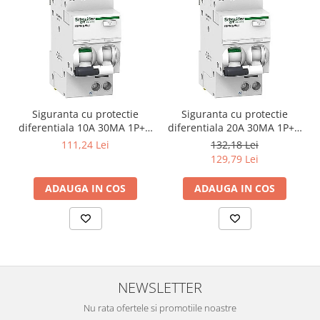
Siguranta cu protectie
Siguranta cu protectie
diferentiala 10A 30MA 1P+N
diferentiala 20A 30MA 1P+N
SCHNEIDER A9D34610
SCHNEIDER A9D34620
111,24 Lei
132,18 Lei
129,79 Lei
ADAUGA IN COS
ADAUGA IN COS
NEWSLETTER
Nu rata ofertele si promotiile noastre