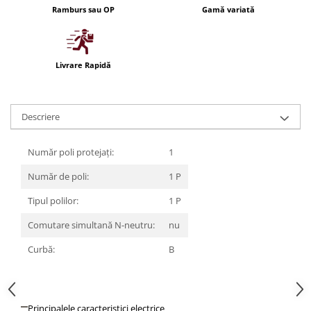
Ramburs sau OP
Gamă variată
Iluminat festiv
Fotosenzori si Senzori de miscare
Sina Magnetica Slim LIMBO
Livrare Rapidă
Iluminat decorativ de Craciun
Descriere
Număr poli protejați:
1
Număr de poli:
1 P
Tipul polilor:
1 P
Comutare simultană N-neutru:
nu
Curbă:
B
Principalele caracteristici electrice