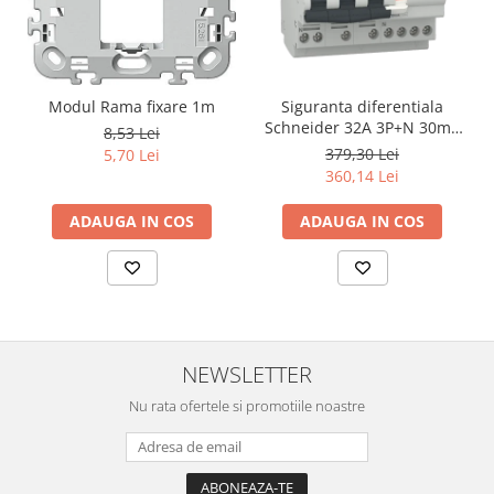
Modul Rama fixare 1m
Siguranta diferentiala
Schneider 32A 3P+N 30mA
8,53 Lei
curba C tipAC 4,5kA RCBO
379,30 Lei
5,70 Lei
Easy9 EZ9D32732
360,14 Lei
ADAUGA IN COS
ADAUGA IN COS
NEWSLETTER
Nu rata ofertele si promotiile noastre