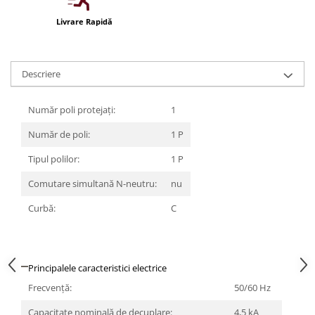
Iluminat festiv
Livrare Rapidă
Fotosenzori si Senzori de miscare
Sina Magnetica Slim LIMBO
Descriere
Iluminat decorativ de Craciun
Număr poli protejați:
1
Număr de poli:
1 P
Tipul polilor:
1 P
Comutare simultană N-neutru:
nu
Curbă:
C
Principalele caracteristici electrice
Frecvenţă:
50/60 Hz
Capacitate nominală de decuplare:
4,5 kA