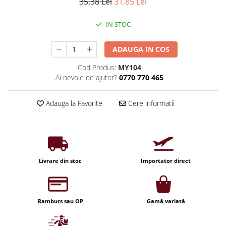
Iluminat industrial
35,38 Lei
31,85 Lei
Priza exterior
Iluminat arhitectural
IN STOC
Lampadare
Becuri LED Decor
ADAUGA IN COS
Lampi de birou
Cod Produs:
MY104
Ai nevoie de ajutor?
0770 770 465
Profil aluminiu
Tub LED
Adauga la Favorite
Cere informatii
Becuri LED Smart
Becuri LED
Becuri LED cu filament
Corpuri de emergenta
Livrare din stoc
Importator direct
Lustre LED
Uncategorized
Ramburs sau OP
Gamă variată
Aplica LED
Profil banda LED