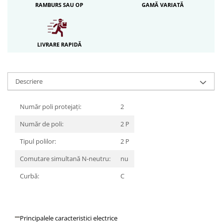
RAMBURS SAU OP
GAMĂ VARIATĂ
Iluminat festiv
Fotosenzori si Senzori de miscare
Sina Magnetica Slim LIMBO
LIVRARE RAPIDĂ
Iluminat decorativ de Craciun
Descriere
Număr poli protejați:
2
Număr de poli:
2 P
Tipul polilor:
2 P
Comutare simultană N-neutru:
nu
Curbă:
C
Principalele caracteristici electrice