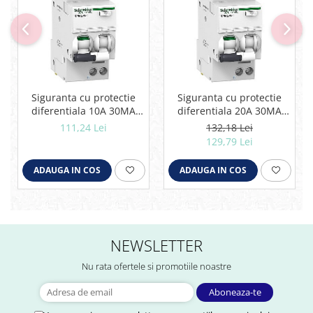
Siguranta cu protectie
Siguranta cu protectie
diferentiala 10A 30MA
diferentiala 20A 30MA
1P+N SCHNEIDER
1P+N SCHNEIDER
111,24 Lei
132,18 Lei
A9D34610
A9D34620
129,79 Lei
ADAUGA IN COS
ADAUGA IN COS
NEWSLETTER
Nu rata ofertele si promotiile noastre