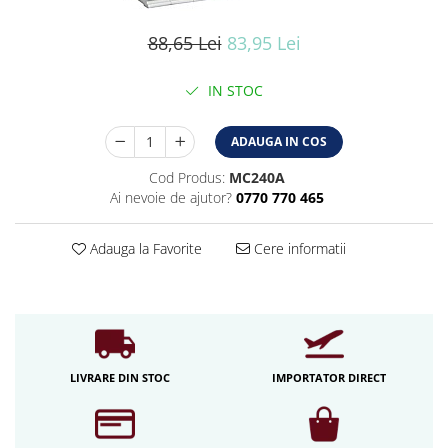
Iluminat industrial
Iluminat arhitectural
88,65 Lei
83,95 Lei
Lampadare
IN STOC
Becuri LED Decor
Lampi de birou
ADAUGA IN COS
Profil aluminiu
Cod Produs:
MC240A
Tub LED
Ai nevoie de ajutor?
0770 770 465
Becuri LED Smart
Becuri LED
Adauga la Favorite
Cere informatii
Becuri LED cu filament
Corpuri de emergenta
Lustre LED
Uncategorized
LIVRARE DIN STOC
IMPORTATOR DIRECT
Aplica LED
Profil banda LED