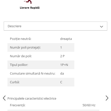
Iluminat festiv
Livrare Rapidă
Fotosenzori si Senzori de miscare
Sina Magnetica Slim LIMBO
Descriere
Iluminat decorativ de Craciun
Poziție neutră:
dreapta
Număr poli protejați:
1
Număr de poli:
2 P
Tipul polilor:
1P+N
Comutare simultană N-neutru:
da
Curbă:
C
Principalele caracteristici electrice
Frecvenţă:
50/60 Hz