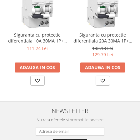
Siguranta cu protectie
Siguranta cu protectie
diferentiala 10A 30MA 1P+N
diferentiala 20A 30MA 1P+N
SCHNEIDER A9D34610
SCHNEIDER A9D34620
111,24 Lei
132,18 Lei
129,79 Lei
ADAUGA IN COS
ADAUGA IN COS
NEWSLETTER
Nu rata ofertele si promotiile noastre