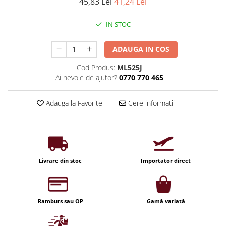
Iluminat industrial
45,83 Lei
41,24 Lei
Priza exterior
Iluminat arhitectural
IN STOC
Lampadare
Becuri LED Decor
ADAUGA IN COS
Lampi de birou
Cod Produs:
ML525J
Ai nevoie de ajutor?
0770 770 465
Profil aluminiu
Tub LED
Adauga la Favorite
Cere informatii
Becuri LED Smart
Becuri LED
Becuri LED cu filament
Corpuri de emergenta
Livrare din stoc
Importator direct
Lustre LED
Uncategorized
Ramburs sau OP
Gamă variată
Aplica LED
Profil banda LED