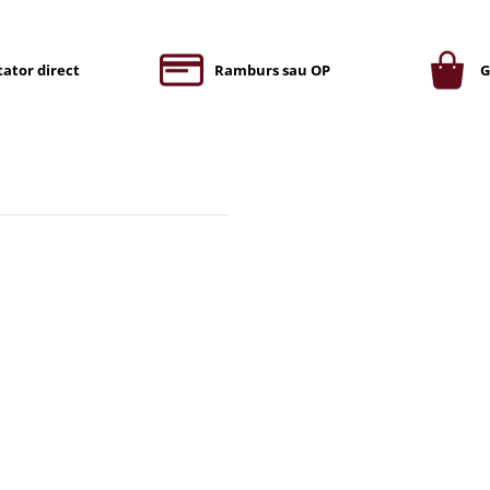
ator direct
Ramburs sau OP
G