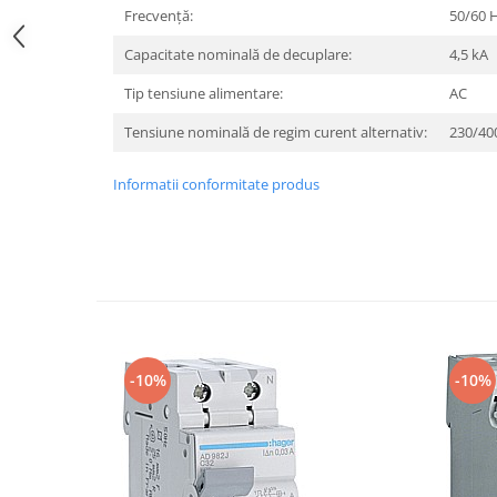
Frecvenţă:
50/60 
Iluminat festiv
Fotosenzori si Senzori de miscare
Capacitate nominală de decuplare:
4,5 kA
Sina Magnetica Slim LIMBO
Tip tensiune alimentare:
AC
Iluminat decorativ de Craciun
Tensiune nominală de regim curent alternativ:
230/40
Informatii conformitate produs
-10%
-10%