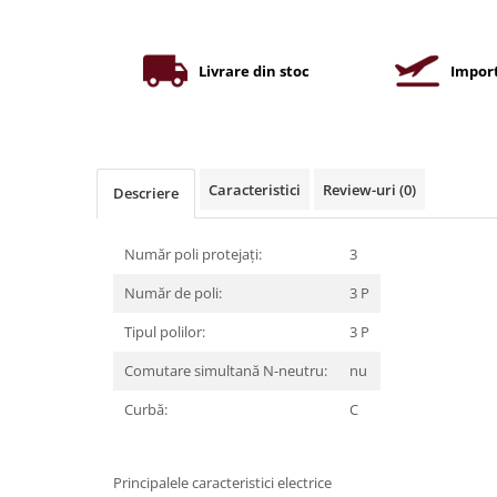
Iluminat industrial
Priza exterior
Iluminat arhitectural
Lampadare
Livrare din stoc
Import
Becuri LED Decor
Lampi de birou
Profil aluminiu
Caracteristici
Review-uri
(0)
Descriere
Tub LED
Becuri LED Smart
Număr poli protejați:
3
Becuri LED
Număr de poli:
3 P
Becuri LED cu filament
Tipul polilor:
3 P
Corpuri de emergenta
Comutare simultană N-neutru:
nu
Lustre LED
Curbă:
C
Uncategorized
Aplica LED
Profil banda LED
Principalele caracteristici electrice