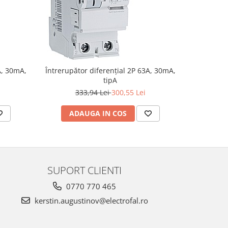
-10%
A, 30mA,
Întrerupător diferențial 2P 63A, 30mA,
Întrerupă
tipA
333,94 Lei
300,55 Lei
3
ADAUGA IN COS
AD
SUPORT CLIENTI
0770 770 465
kerstin.augustinov@electrofal.ro