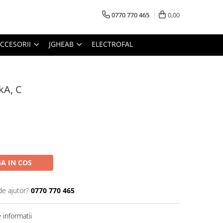
0770 770 465
0,00
CCESORII
JGHEAB
ELECTROFAL
kA, C
A IN COS
de ajutor?
0770 770 465
informatii