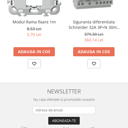
Modul Rama fixare 1m
Siguranta diferentiala
Schneider 32A 3P+N 30mA
8,53 Lei
curba C tipAC 4,5kA RCBO
379,30 Lei
5,70 Lei
Easy9 EZ9D32732
360,14 Lei
ADAUGA IN COS
ADAUGA IN COS
NEWSLETTER
Nu rata ofertele si promotiile noastre