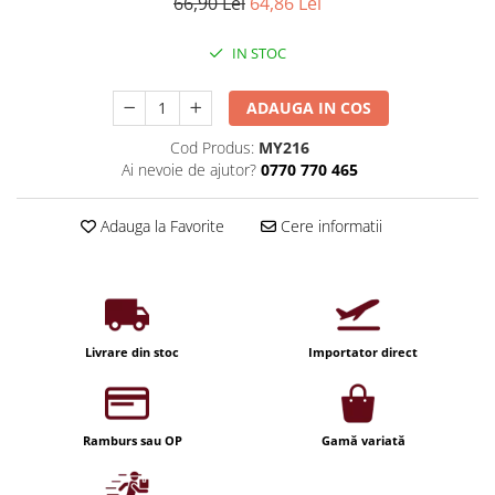
Iluminat industrial
66,90 Lei
64,86 Lei
Priza exterior
Iluminat arhitectural
IN STOC
Lampadare
Becuri LED Decor
ADAUGA IN COS
Lampi de birou
Cod Produs:
MY216
Ai nevoie de ajutor?
0770 770 465
Profil aluminiu
Tub LED
Adauga la Favorite
Cere informatii
Becuri LED Smart
Becuri LED
Becuri LED cu filament
Corpuri de emergenta
Livrare din stoc
Importator direct
Lustre LED
Uncategorized
Ramburs sau OP
Gamă variată
Aplica LED
Profil banda LED