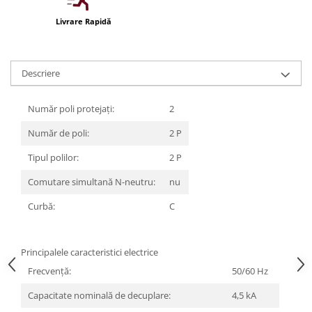
Iluminat festiv
Livrare Rapidă
Fotosenzori si Senzori de miscare
Sina Magnetica Slim LIMBO
Descriere
Iluminat decorativ de Craciun
Număr poli protejați:
2
Număr de poli:
2 P
Tipul polilor:
2 P
Comutare simultană N-neutru:
nu
Curbă:
C
Principalele caracteristici electrice
Frecvenţă:
50/60 Hz
Capacitate nominală de decuplare:
4,5 kA