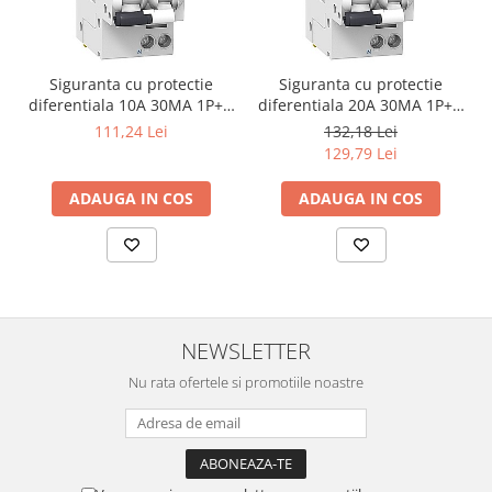
Siguranta cu protectie
Siguranta cu protectie
diferentiala 10A 30MA 1P+N
diferentiala 20A 30MA 1P+N
SCHNEIDER A9D34610
SCHNEIDER A9D34620
111,24 Lei
132,18 Lei
129,79 Lei
ADAUGA IN COS
ADAUGA IN COS
NEWSLETTER
Nu rata ofertele si promotiile noastre