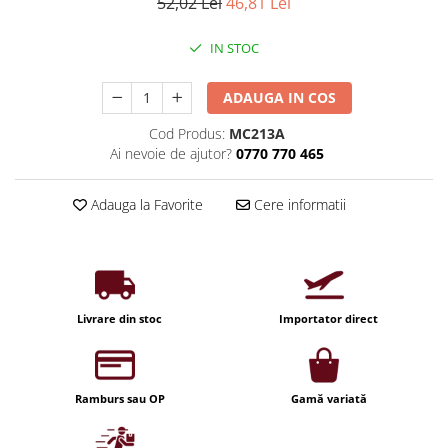
Iluminat industrial
52,02 Lei
46,81 Lei
Priza exterior
Iluminat arhitectural
IN STOC
Lampadare
Becuri LED Decor
ADAUGA IN COS
Lampi de birou
Cod Produs:
MC213A
Ai nevoie de ajutor?
0770 770 465
Profil aluminiu
Tub LED
Adauga la Favorite
Cere informatii
Becuri LED Smart
Becuri LED
Becuri LED cu filament
Corpuri de emergenta
Livrare din stoc
Importator direct
Lustre LED
Uncategorized
Ramburs sau OP
Gamă variată
Aplica LED
Profil banda LED