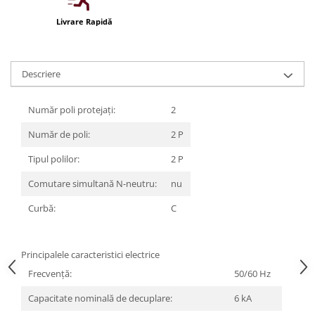
Iluminat festiv
Livrare Rapidă
Fotosenzori si Senzori de miscare
Sina Magnetica Slim LIMBO
Descriere
Iluminat decorativ de Craciun
Număr poli protejați:
2
Număr de poli:
2 P
Tipul polilor:
2 P
Comutare simultană N-neutru:
nu
Curbă:
C
Principalele caracteristici electrice
Frecvenţă:
50/60 Hz
Capacitate nominală de decuplare:
6 kA