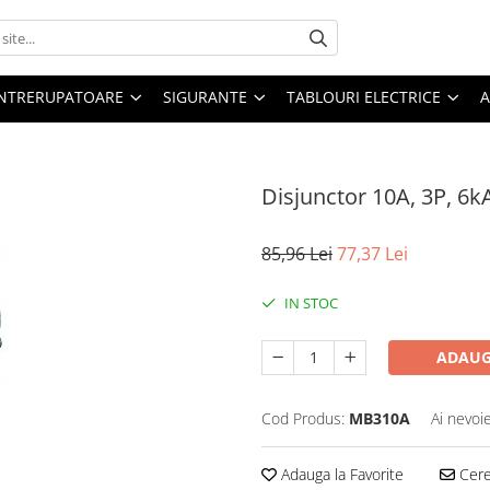
 INTRERUPATOARE
SIGURANTE
TABLOURI ELECTRICE
A
Disjunctor 10A, 3P, 6k
85,96 Lei
77,37 Lei
IN STOC
ADAUG
Cod Produs:
MB310A
Ai nevoi
Adauga la Favorite
Cere 