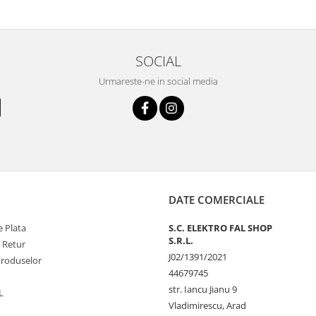
SOCIAL
Urmareste-ne in social media
DATE COMERCIALE
 Plata
S.C. ELEKTRO FAL SHOP
S.R.L.
e Retur
J02/1391/2021
Produselor
44679745
str. Iancu Jianu 9
L
Vladimirescu, Arad