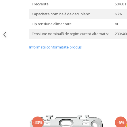
Frecvenţă:
50/60 
Iluminat festiv
Fotosenzori si Senzori de miscare
Capacitate nominală de decuplare:
6 kA
Sina Magnetica Slim LIMBO
Tip tensiune alimentare:
AC
Iluminat decorativ de Craciun
Tensiune nominală de regim curent alternativ:
230/40
Informatii conformitate produs
-33%
-5%