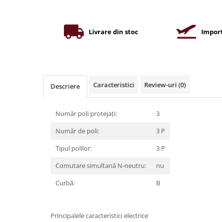
Iluminat industrial
Priza exterior
Iluminat arhitectural
Lampadare
Livrare din stoc
Import
Becuri LED Decor
Lampi de birou
Profil aluminiu
Caracteristici
Review-uri
(0)
Descriere
Tub LED
Becuri LED Smart
Număr poli protejați:
3
Becuri LED
Număr de poli:
3 P
Becuri LED cu filament
Tipul polilor:
3 P
Corpuri de emergenta
Comutare simultană N-neutru:
nu
Lustre LED
Curbă:
B
Uncategorized
Aplica LED
Profil banda LED
Principalele caracteristici electrice