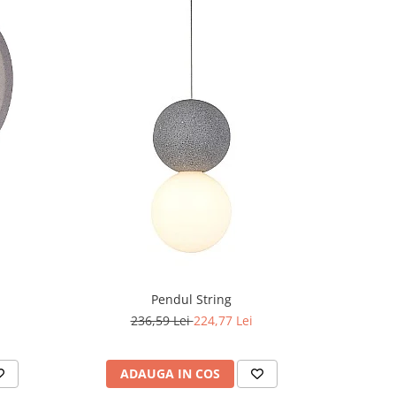
-5%
Pendul String
236,59 Lei
224,77 Lei
6
ADAUGA IN COS
AD