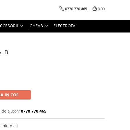
0770 770 465
0,00
CCESORII
JGHEAB
ELECTROFAL
A, B
A IN COS
e de ajutor?
0770 770 465
informatii