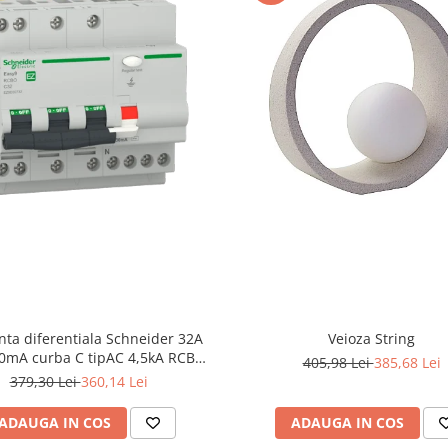
nta diferentiala Schneider 32A
Veioza String
0mA curba C tipAC 4,5kA RCBO
405,98 Lei
385,68 Lei
Easy9 EZ9D32732
379,30 Lei
360,14 Lei
ADAUGA IN COS
ADAUGA IN COS