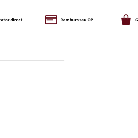
ator direct
Ramburs sau OP
G