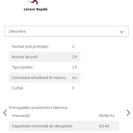
Iluminat festiv
Livrare Rapidă
Fotosenzori si Senzori de miscare
Sina Magnetica Slim LIMBO
Descriere
Iluminat decorativ de Craciun
Număr poli protejați:
2
Număr de poli:
2 P
Tipul polilor:
2 P
Comutare simultană N-neutru:
nu
Curbă:
C
Principalele caracteristici electrice
Frecvenţă:
50/60 Hz
Capacitate nominală de decuplare:
4,5 kA