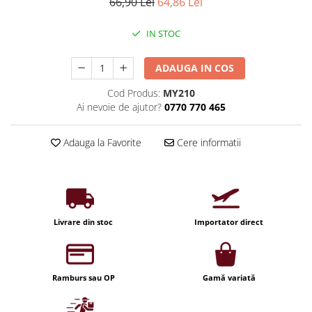
Iluminat industrial
66,90 Lei
64,86 Lei
Priza exterior
Iluminat arhitectural
IN STOC
Lampadare
Becuri LED Decor
ADAUGA IN COS
Lampi de birou
Cod Produs:
MY210
Ai nevoie de ajutor?
0770 770 465
Profil aluminiu
Tub LED
Adauga la Favorite
Cere informatii
Becuri LED Smart
Becuri LED
Becuri LED cu filament
Corpuri de emergenta
Livrare din stoc
Importator direct
Lustre LED
Uncategorized
Ramburs sau OP
Gamă variată
Aplica LED
Profil banda LED