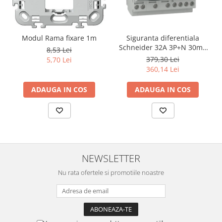
Modul Rama fixare 1m
Siguranta diferentiala
Schneider 32A 3P+N 30mA
8,53 Lei
curba C tipAC 4,5kA RCBO
379,30 Lei
5,70 Lei
Easy9 EZ9D32732
360,14 Lei
ADAUGA IN COS
ADAUGA IN COS
NEWSLETTER
Nu rata ofertele si promotiile noastre